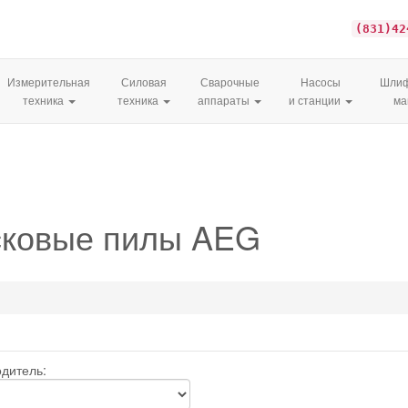
(831)42
Измерительная
Силовая
Сварочные
Насосы
Шлиф
техника
техника
аппараты
и станции
м
сковые пилы AEG
дитель: