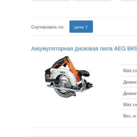
Сортировать по:
цене ↑
Аккумуляторная дисковая пила AEG BKS 
Max гл
Диамет
Диамет
Max гл
Вес, кг