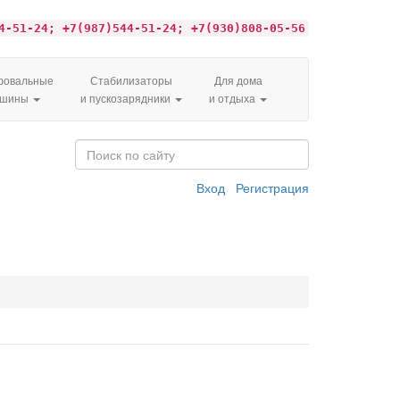
4-51-24; +7(987)544-51-24; +7(930)808-05-56
овальные
Стабилизаторы
Для дома
ашины
и пускозарядники
и отдыха
Вход
Регистрация