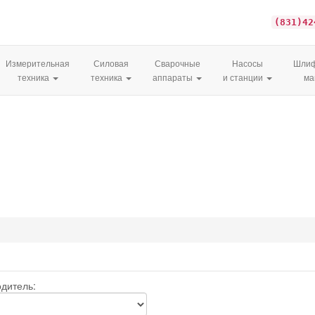
(831)42
Измерительная
Силовая
Сварочные
Насосы
Шлиф
техника
техника
аппараты
и станции
м
дитель: