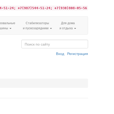
4-51-24; +7(987)544-51-24; +7(930)808-05-56
овальные
Стабилизаторы
Для дома
ашины
и пускозарядники
и отдыха
Вход
Регистрация