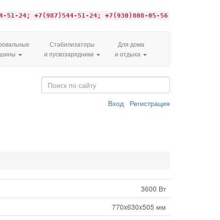
4-51-24; +7(987)544-51-24; +7(930)808-05-56
овальные
Стабилизаторы
Для дома
ашины
и пускозарядники
и отдыха
Вход
Регистрация
3600 Вт
770x630x505 мм