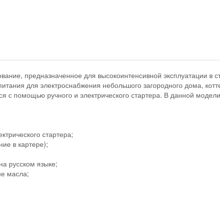
вание, предназначенное для высокоинтенсивной эксплуатации в ст
питания для электроснабжения небольшого загородного дома, котте
тся с помощью ручного и электрического стартера. В данной модел
ктрического стартера;
ие в картере);
на русском языке;
не масла;