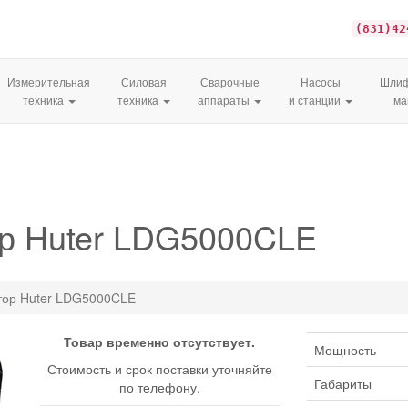
(831)42
Измерительная
Силовая
Сварочные
Насосы
Шлиф
техника
техника
аппараты
и станции
м
ор Huter LDG5000CLE
тор Huter LDG5000CLE
Товар временно отсутствует.
Мощность
Стоимость и срок поставки уточняйте
Габариты
по телефону.