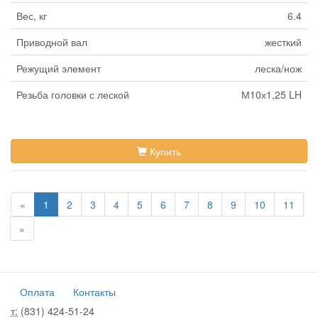
Вес, кг
6.4
Приводной вал
жесткий
Режущий элемент
леска/нож
Резьба головки с леской
М10х1,25 LH
Купить
«
1
2
3
4
5
6
7
8
9
10
11
»
Оплата
Контакты
т:
(831) 424-51-24