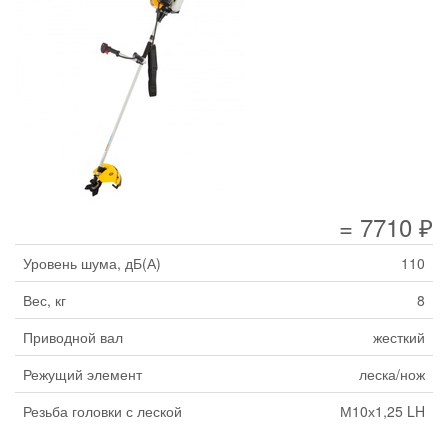
= 7710 ₽
Уровень шума, дБ(А)
110
Вес, кг
8
Приводной вал
жесткий
Режущий элемент
леска/нож
Резьба головки с леской
М10х1,25 LH