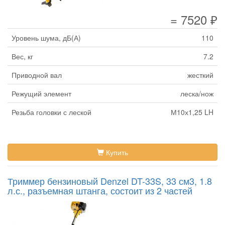
= 7520 ₽
Уровень шума, дБ(А)
110
Вес, кг
7.2
Приводной вал
жесткий
Режущий элемент
леска/нож
Резьба головки с леской
М10х1,25 LH
Купить
Триммер бензиновый Denzel DT-33S, 33 см3, 1.8
л.с., разъемная штанга, состоит из 2 частей