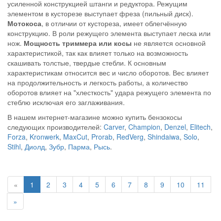
усиленной конструкцией штанги и редуктора. Режущим
элементом в кусторезе выступает фреза (пильный диск).
Мотокоса
, в отличии от кустореза, имеет облегчённую
конструкцию. В роли режущего элемента выступает леска или
нож.
Мощность триммера или косы
не является основной
характеристикой, так как влияет только на возможность
скашивать толстые, твердые стебли. К основным
характеристикам относится вес и число оборотов. Вес влияет
на продолжительность и легкость работы, а количество
оборотов влияет на "хлесткость" удара режущего элемента по
стеблю исключая его заглаживания.
В нашем интернет-магазине можно купить
бензокосы
следующих производителей:
Carver
,
Champion
,
Denzel
,
Elitech
,
Forza
,
Kronwerk
,
MaxCut
,
Prorab
,
RedVerg
,
Shindaiwa
,
Solo
,
Stihl
,
Диолд
,
Зубр
,
Парма
,
Рысь
.
«
1
2
3
4
5
6
7
8
9
10
11
»