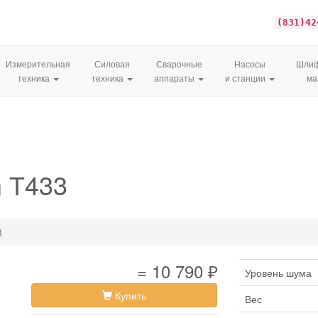
(831)42
Измерительная
Силовая
Сварочные
Насосы
Шлиф
техника
техника
аппараты
и станции
м
 Т433
3
= 10 790 ₽
Уровень шума
Купить
Вес