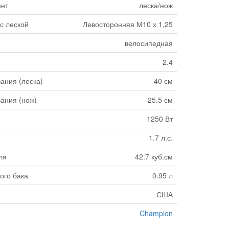
нт
леска/нож
 с леской
Левосторонняя М10 х 1,25
велосипедная
2.4
ания (леска)
40 см
ания (нож)
25.5 см
1250 Вт
1.7 л.с.
ля
42.7 куб.см
ого бака
0.95 л
США
Champion