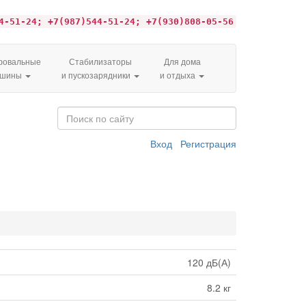
4-51-24; +7(987)544-51-24; +7(930)808-05-56
овальные
Стабилизаторы
Для дома
ашины
и пускозарядники
и отдыха
Вход
Регистрация
120 дБ(А)
8.2 кг