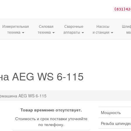
(831)42
Измерительная
Силовая
Сварочные
Насосы
Шлиф
техника
техника
аппараты
и станции
м
на AEG WS 6-115
фмашина AEG WS 6-115
Товар временно отсутствует.
Мощность
Стоимость и срок поставки уточняйте
Резьба шпинде
по телефону.