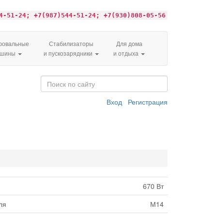
4-51-24; +7(987)544-51-24; +7(930)808-05-56
овальные
Стабилизаторы
Для дома
ашины
и пускозарядники
и отдыха
Вход
Регистрация
670 Вт
ля
М14