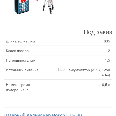
Под заказ
Длина волны, нм
635
Класс лазера
2
Погрешность, мм
1.5
Источники питания
Li-Ion аккумулятор (3.7В, 1250
мАч)
Номин. время
< 0,5 с
измерения, с
Лазерный дальномер Bosch DLE 40