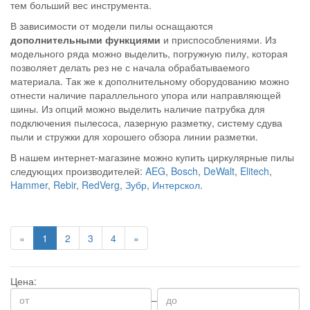
тем больший вес инструмента.
В зависимости от модели пилы оснащаются
дополнительными функциями
и приспособлениями. Из
модельного ряда можно выделить, погружную пилу, которая
позволяет делать рез не с начала обрабатываемого
материала. Так же к дополнительному оборудованию можно
отнести наличие параллельного упора или направляющей
шины. Из опций можно выделить наличие патрубка для
подключения пылесоса, лазерную разметку, систему сдува
пыли и стружки для хорошего обзора линии разметки.
В нашем интернет-магазине можно купить
циркулярные пилы
следующих производителей:
AEG
,
Bosch
,
DeWalt
,
Elitech
,
Hammer
,
Rebir
,
RedVerg
,
Зубр
,
Интерскол
.
«
1
2
3
4
»
Цена:
–