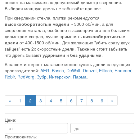
влияет на максимально допустимый диаметр сверления.
Выбирая мощную дрель не забывайте про вес.
При сверлении стекла, плитки рекомендуются
высокооборотистые модели
~ 3000 об/мин, а для
сверления металла, особенно высокопрочного или большим
диаметром сверла, лучше применять
низкооборотистые
дрели
от 400-1500 об/мин. Для желающих "убить сразу двух
зайцев" есть 2х скоростные дрели. Также не стоит забывать
что дрель бывают
ударными
и
без ударными
.
В нашем интернет-магазине можно купить
дрели
следующих
производителей:
AEG
,
Bosch
,
DeWalt
,
Denzel
,
Elitech
,
Hammer
,
Rebir
,
RedVerg
,
Зубр
,
Интерскол
,
Парма
.
«
1
2
3
4
5
6
7
8
9
»
Цена:
–
Производитель: