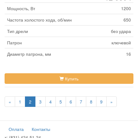
Мощность, Вт
1200
Частота холостого хода, об/мин
650
Тип дрели
без удара
Патрон
ключевой
Диаметр патрона, мм
16
Купить
«
1
2
3
4
5
6
7
8
9
»
Оплата
Контакты
т:
(831) 424-51-24