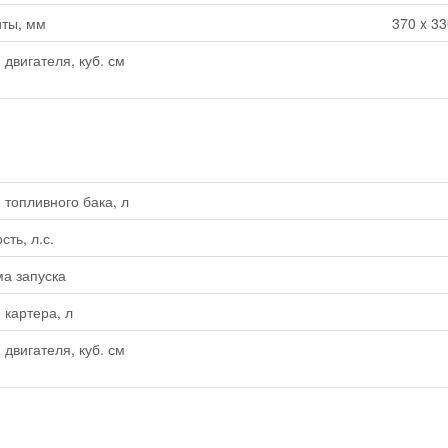
ты, мм
370 x 33
двигателя, куб. см
топливного бака, л
ть, л.с.
а запуска
картера, л
двигателя, куб. см