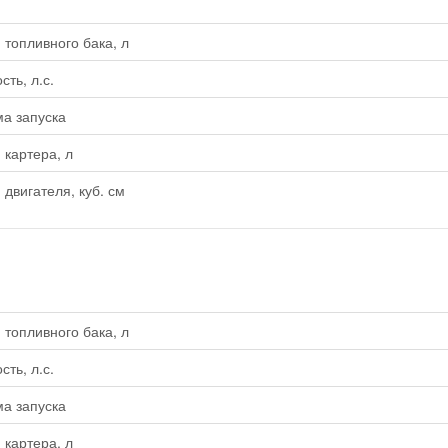
топливного бака, л
ть, л.с.
а запуска
картера, л
двигателя, куб. см
топливного бака, л
ть, л.с.
а запуска
картера, л