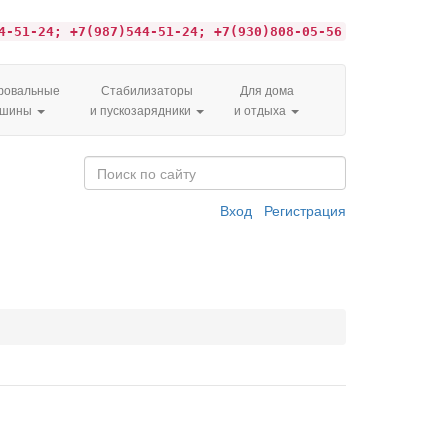
4-51-24; +7(987)544-51-24; +7(930)808-05-56
овальные
Стабилизаторы
Для дома
ашины
и пускозарядники
и отдыха
Вход
Регистрация