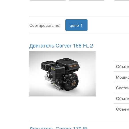
Сортировать по:
цене ↑
Двигатель Carver 168 FL-2
Объем 
Мощнос
Систем
Объем 
Объем 
Двигатель Carver 170 FL