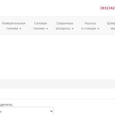
(831)42
Измерительная
Силовая
Сварочные
Насосы
Шлиф
техника
техника
аппараты
и станции
м
дитель: