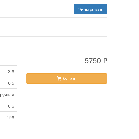
Фильтровать
= 5750 ₽
3.6
Купить
6.5
ручная
0.6
196