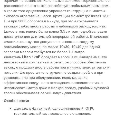
горючим не возникнет. Коленчатый вал имеет горизонтальное
расположение, это также способствует небольшим размерам,
а кроме того существенно упрощает конструкцию и монтаж
силового агрегата на шасси. Крутящий момент достигает 13,6
Н.м при 2800 оборотов в минуту, при этом сохраняется
высокая стабильность работы и небольшой расход топлива.
Емкость топливного бачка равна 3,5 литрам, одной заправки
достаточно для длительной непрерывной работы. В качестве
смазки используется доступное и известное каждому
автомобилисту моторное масло 10х30, 10х40 для одной
заправки маслом требуется не более 1,1 литра.
Двигатель
Lifan 178F
обладает массой в 32 килограмма, это
легковесный и компактный агрегат, он способен обеспечить
высокую продуктивность работы при минимальных затратах и
потерях. Его простая конструкция не создаст проблем при
установке или при обслуживании, использование
эффективного воздушного охлаждения позволяет активно
использовать мотор даже в жаркую погоду, удобный пусковой
тросик обеспечивает легкий запуск двигателя.
Особенности:
Двигатель 4х тактный, одноцилиндровый,
OHV
,
горизонтальный вал, воздушное охлаждение.