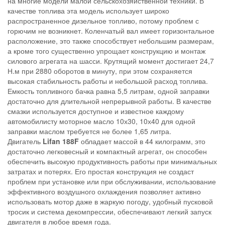
на многие модели малой сельскохозяйственной техники. В
качестве топлива эта модель использует широко
распространенное дизельное топливо, потому проблем с
горючим не возникнет. Коленчатый вал имеет горизонтальное
расположение, это также способствует небольшим размерам,
а кроме того существенно упрощает конструкцию и монтаж
силового агрегата на шасси. Крутящий момент достигает 24,7
Н.м при 2880 оборотов в минуту, при этом сохраняется
высокая стабильность работы и небольшой расход топлива.
Емкость топливного бачка равна 5,5 литрам, одной заправки
достаточно для длительной непрерывной работы. В качестве
смазки используется доступное и известное каждому
автомобилисту моторное масло 10х30, 10х40 для одной
заправки маслом требуется не более 1,65 литра.
Двигатель
Lifan 188F
обладает массой в 44 килограмм, это
достаточно легковесный и компактный агрегат, он способен
обеспечить высокую продуктивность работы при минимальных
затратах и потерях. Его простая конструкция не создаст
проблем при установке или при обслуживании, использование
эффективного воздушного охлаждения позволяет активно
использовать мотор даже в жаркую погоду, удобный пусковой
тросик и система декомпрессии, обеспечивают легкий запуск
двигателя в любое время года.