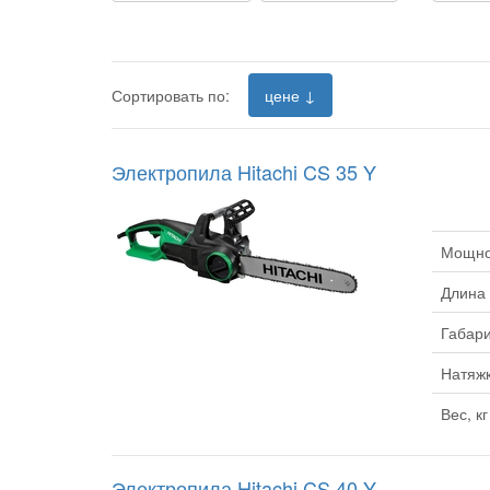
Сортировать по:
цене ↓
Электропила Hitachi CS 35 Y
Мощнос
Длина
Габари
Натяжк
Вес, кг
Электропила Hitachi CS 40 Y