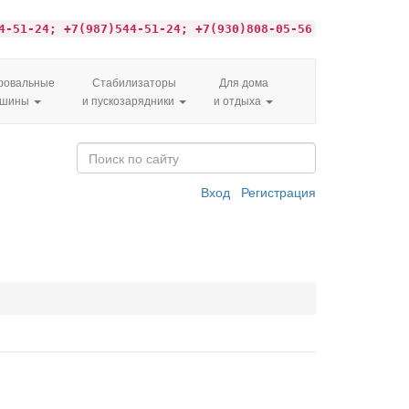
4-51-24; +7(987)544-51-24; +7(930)808-05-56
овальные
Стабилизаторы
Для дома
ашины
и пускозарядники
и отдыха
Вход
Регистрация