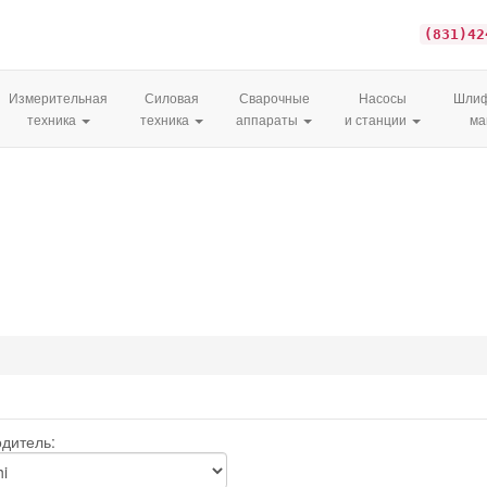
(831)42
Измерительная
Силовая
Сварочные
Насосы
Шлиф
техника
техника
аппараты
и станции
м
дитель: