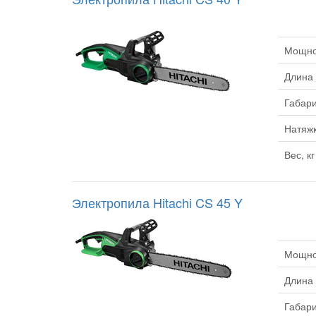
Мощнос
Длина
Габари
Натяжк
Вес, кг
Электропила Hitachi CS 45 Y
Мощнос
Длина
Габари