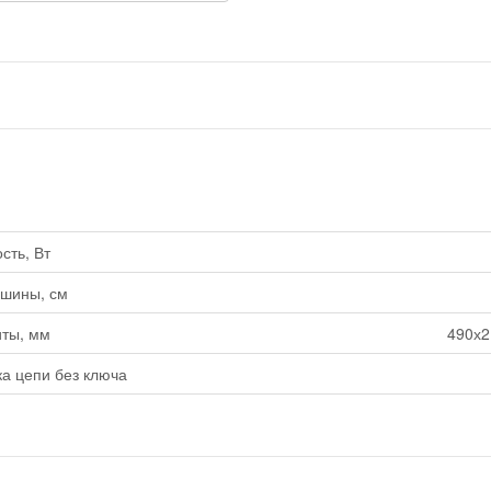
ть, Вт
 шины, см
ты, мм
490х2
а цепи без ключа