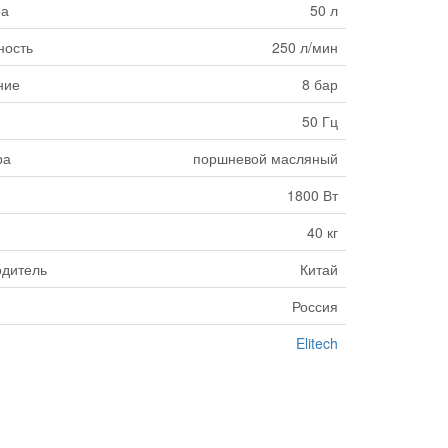
ра
50 л
ность
250 л/мин
ние
8 бар
50 Гц
ра
поршневой масляный
1800 Вт
40 кг
одитель
Китай
Россия
Elitech