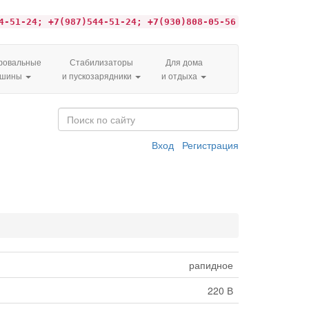
4-51-24; +7(987)544-51-24; +7(930)808-05-56
овальные
Стабилизаторы
Для дома
ашины
и пускозарядники
и отдыха
Вход
Регистрация
рапидное
220 В