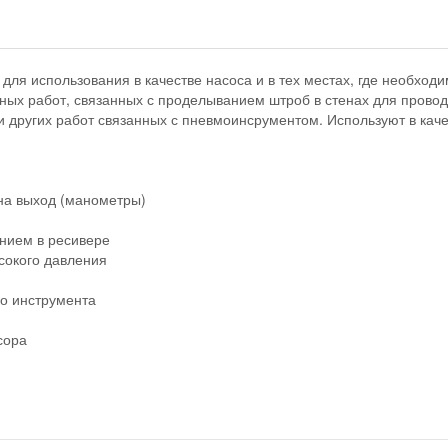
ля использования в качестве насоса и в тех местах, где необходи
ых работ, связанных с проделыванием штроб в стенах для проводк
и других работ связанных с пневмоинсрументом. Используют в кач
 на выход (манометры)
нием в ресивере
сокого давления
о инструмента
сора