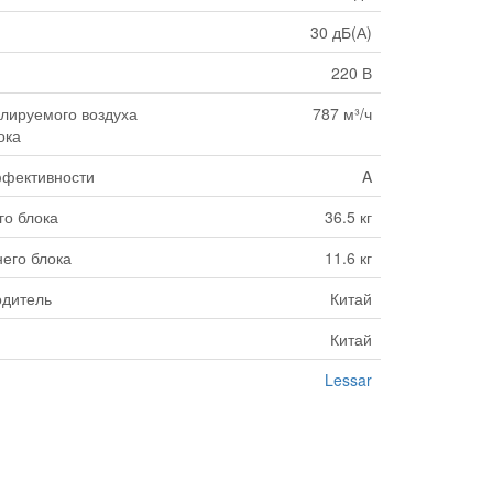
30 дБ(А)
220 В
лируемого воздуха
787 м³/ч
ока
ффективности
A
го блока
36.5 кг
его блока
11.6 кг
одитель
Китай
Китай
Lessar