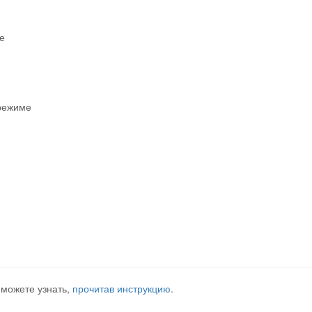
е
 режиме
можете узнать,
прочитав инструкцию
.