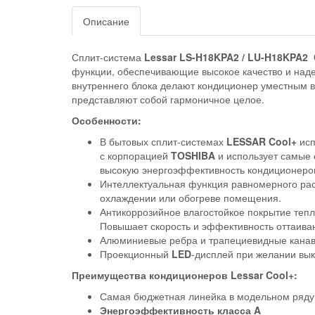
Описание
Сплит-система
Lessar LS-H18KPA2 / LU-H18KPA2 
функции, обеспечивающие высокое качество и наде
внутреннего блока делают кондиционер уместным 
представляют собой гармоничное целое.
Особенности:
В бытовых сплит-системах
LESSAR Cool+
исп
с корпорацией
TOSHIBA
и использует самые 
высокую энергоэффективность кондиционер
Интеллектуальная функция равномерного рас
охлаждении или обогреве помещения.
Антикоррозийное влагостойкое покрытие теп
Повышает скорость и эффективность оттаиван
Алюминиевые ребра и трапециевидные канав
Проекционный
LED
-дисплей при желании вы
Преимущества кондиционеров Lessar Cool+:
Самая бюджетная линейка в модельном ряд
Энергоэффективность класса A