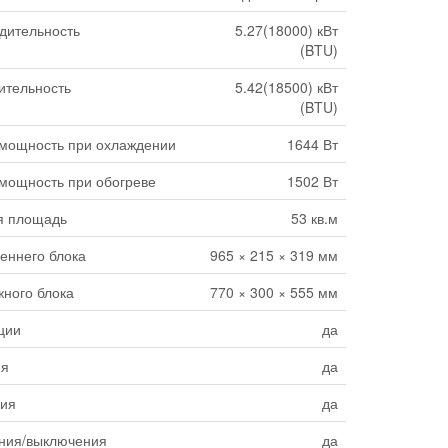
дительность
5.27(18000) кВт
(BTU)
ительность
5.42(18500) кВт
(BTU)
мощность при охлаждении
1644 Вт
мощность при обогреве
1502 Вт
я площадь
53 кв.м
еннего блока
965 × 215 × 319 мм
ного блока
770 × 300 × 555 мм
ции
да
ия
да
ния
да
ния/выключения
да