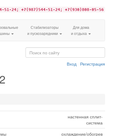
4-51-24; +7(987)544-51-24; +7(930)808-05-56
овальные
Стабилизаторы
Для дома
ашины
и пускозарядники
и отдыха
Вход
Регистрация
2
настенная сплит-
система
имы
охлаждение/обогрев