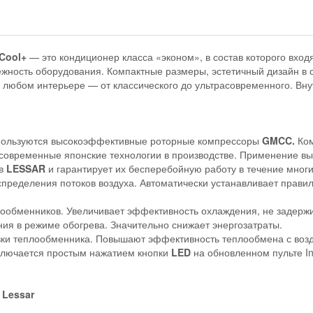
Cool+
— это кондиционер класса «эконом», в состав которого вхо
жность оборудования. Компактные размеры, эстетичный дизайн в 
в любом интерьере — от классического до ультрасовременного. В
ользуются высокоэффективные роторные компрессоры
GMCC.
Ко
современные японские технологии в производстве. Применение в
ов
LESSAR
и гарантирует их бесперебойную работу в течение многи
пределения потоков воздуха. Автоматически устанавливает прави
лообменников. Увеличивает эффективность охлаждения, не задерж
ия в режиме обогрева. Значительно снижает энергозатраты.
ки теплообменника. Повышают эффективность теплообмена с возд
ключается простым нажатием кнопки
LED
на обновленном пульте Int
у
Lessar