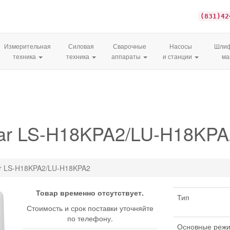
(831)42
Измерительная
Силовая
Сварочные
Насосы
Шлиф
техника
техника
аппараты
и станции
м
sar LS-H18KPA2/LU-H18KPA
ar LS-H18KPA2/LU-H18KPA2
Товар временно отсутствует.
Тип
Стоимость и срок поставки уточняйте
по телефону.
Основные реж