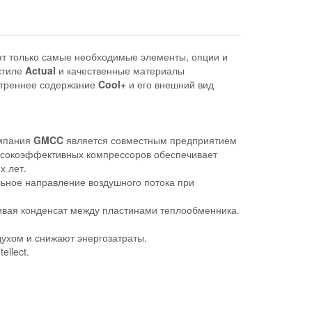
дят только самые необходимые элементы, опции и
стиле
Actual
и качественные материалы
нутреннее содержание
Cool+
и его внешний вид
мпания
GMCC
является совместным предприятием
ысокоэффективных компрессоров обеспечивает
х лет.
льное направление воздушного потока при
ивая конденсат между пластинами теплообменника.
ухом и снижают энергозатраты.
ellect.