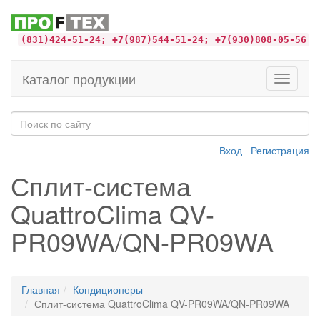
(831)424-51-24; +7(987)544-51-24; +7(930)808-05-56
Каталог продукции
Toggle
navigati
Вход
Регистрация
Сплит-система
QuattroClima QV-
PR09WA/QN-PR09WA
Главная
Кондиционеры
Сплит-система QuattroClima QV-PR09WA/QN-PR09WA