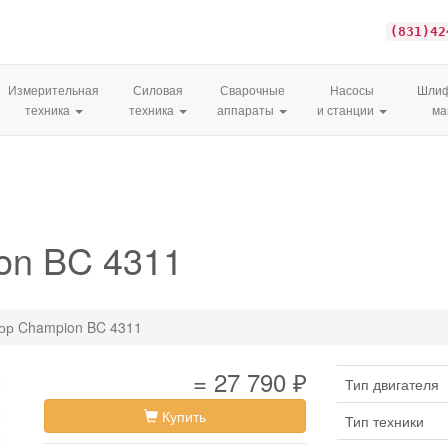
(831)42
Измерительная
Силовая
Сварочные
Насосы
Шлиф
техника
техника
аппараты
и станции
м
on BC 4311
тор Champion BC 4311
= 27 790 ₽
Тип двигателя
Купить
Тип техники