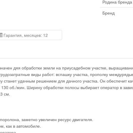
Родина бренда
Бренд
Гарантия, месяцев: 12
значен дя
я обработки земли на приусадебном участке, выращивани
рудозатратные виды работ: вспашку участка, прополку междурядье
ому станет удачным решением для дачного участка. Он обеспечит ка
 130 об./мин. Ширину обработки полосы выбирает оператор в завис
3 см.
 поролона, заметно увеличен ресурс двигателя.
, как в автомобиле.
ератора.