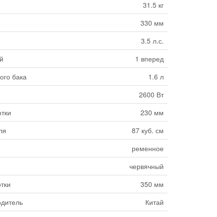
31.5 кг
330 мм
3.5 л.с.
й
1 вперед
ого бака
1.6 л
2600 Вт
отки
230 мм
ля
87 куб. см
ременное
червячный
тки
350 мм
одитель
Китай