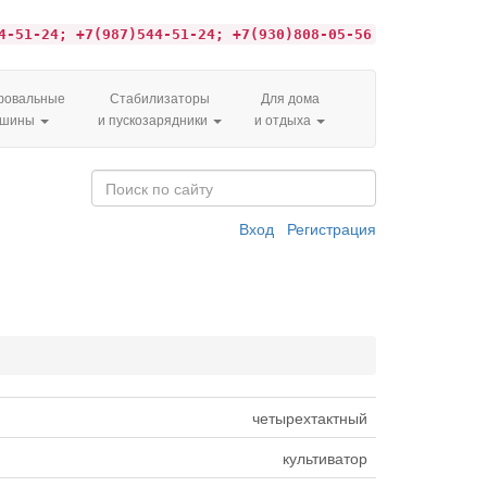
4-51-24; +7(987)544-51-24; +7(930)808-05-56
овальные
Стабилизаторы
Для дома
ашины
и пускозарядники
и отдыха
Вход
Регистрация
четырехтактный
культиватор