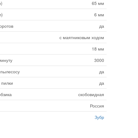
о)
65 мм
л)
6 мм
оротов
да
с маятниковым ходом
18 мм
минуту
3000
 пылесосу
да
 пилки
да
обзика
скобовидная
Россия
Зубр