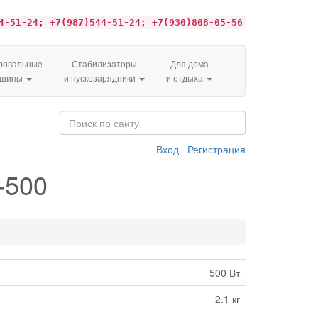
4-51-24; +7(987)544-51-24; +7(930)808-05-56
овальные
Стабилизаторы
Для дома
ашины
и пускозарядники
и отдыха
Вход
Регистрация
-500
500 Вт
2.1 кг