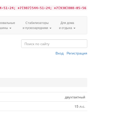
4-51-24; +7(987)544-51-24; +7(930)808-05-56
овальные
Стабилизаторы
Для дома
ашины
и пускозарядники
и отдыха
Вход
Регистрация
двухтактный
15 л.с.