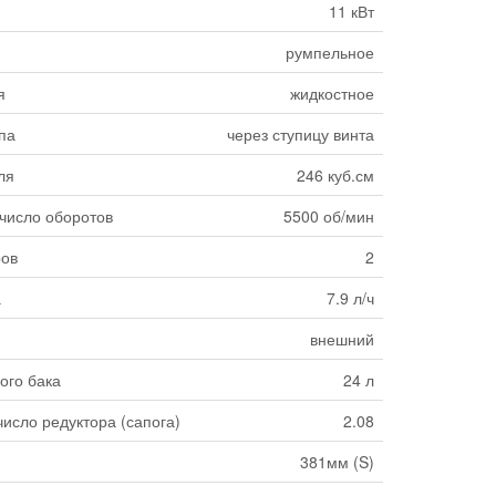
11 кВт
румпельное
я
жидкостное
па
через ступицу винта
ля
246 куб.см
число оборотов
5500 об/мин
ров
2
а
7.9 л/ч
внешний
ого бака
24 л
исло редуктора (сапога)
2.08
381мм (S)