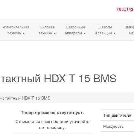
(831)42
Измерительная
Силовая
Сварочные
Насосы
Шлиф
техника
техника
аппараты
и станции
м
 тактный HDX T 15 BMS
-х тактный HDX T 15 BMS
Товар временно отсутствует.
Тип двигателя
Стоимость и срок поставки уточняйте
Мощность
по телефону.