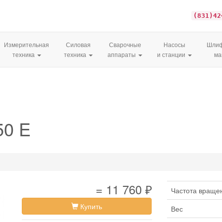
(831)42
Измерительная
Силовая
Сварочные
Насосы
Шлиф
техника
техника
аппараты
и станции
м
50 E
= 11 760 ₽
Частота враще
Купить
Вес