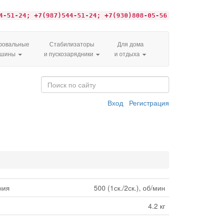
4-51-24; +7(987)544-51-24; +7(930)808-05-56
овальные
Стабилизаторы
Для дома
ашины
и пускозарядники
и отдыха
Вход
Регистрация
ния
500 (1ск./2ск.), об/мин
4.2 кг