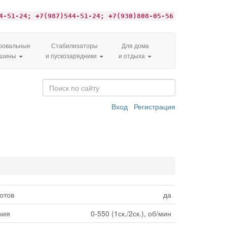
4-51-24; +7(987)544-51-24; +7(930)808-05-56
овальные
Стабилизаторы
Для дома
ашины
и пускозарядники
и отдыха
Вход
Регистрация
отов
да
ния
0-550 (1ск./2ск.), об/мин