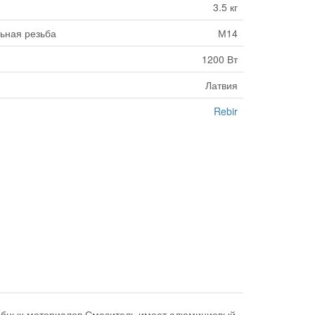
3.5 кг
ьная резьба
М14
1200 Вт
Латвия
Rebir
одобных материалов.Смеситель имеет алюминиевый