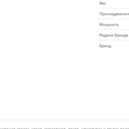
Вес
Присоединител
Мощность
Родина бренда
Бренд
ивания красок, клеев, герметиков, лаков, штукатурки и других п