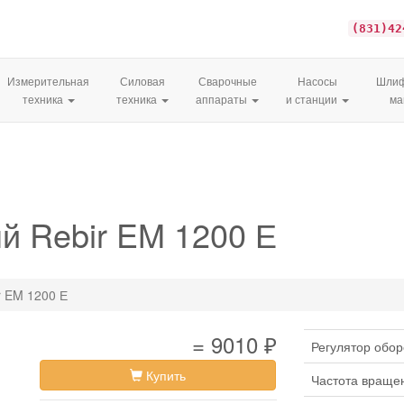
(831)42
Измерительная
Силовая
Сварочные
Насосы
Шлиф
техника
техника
аппараты
и станции
м
й Rebir EM 1200 Е
r EM 1200 Е
= 9010 ₽
Регулятор обор
Купить
Частота враще