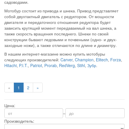
садоводами.
Мотобур состоит из привода и шнека. Привод представляет
собой двухтактный двигатель с редуктором. От мощности
двигателя и передаточного отношения редуктора будет
зависить крутящий момент передаваемый на вал шнека, а
также скорость вращения последнего. Шнеки по своей
конструкции бывают ледовыми и почвеными (одно- и двух-
заходные ножи), а также отличаются по длине и диаметру.
В нашем интернет-магазине можно купить
мотобуры
следующих производителей:
Carver
,
Champion
,
Elitech
,
Forza
,
Hitachi
,
P.I.T.
,
Patriot
,
Prorab
,
RedVerg
,
Stihl
,
Зубр
.
«
1
2
»
Цена:
–
Производитель: