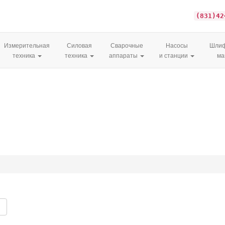
(831)42
Измерительная
Силовая
Сварочные
Насосы
Шлиф
техника
техника
аппараты
и станции
м