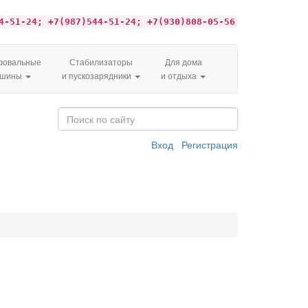
4-51-24; +7(987)544-51-24; +7(930)808-05-56
овальные
Стабилизаторы
Для дома
ашины
и пускозарядники
и отдыха
Вход
Регистрация