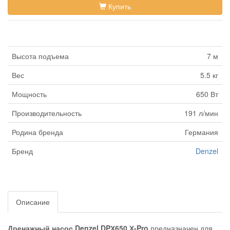
Купить
Высота подъема
7 м
Вес
5.5 кг
Мощность
650 Вт
Производительность
191 л/мин
Родина бренда
Германия
Бренд
Denzel
Описание
Дренажный насос Denzel DPХ650 Х-Pro
предназначен для