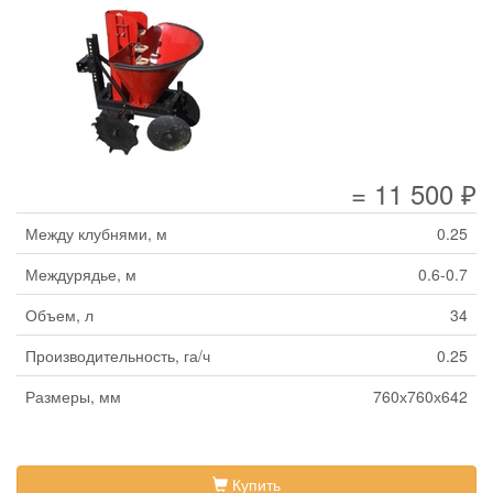
= 11 500 ₽
Между клубнями, м
0.25
Междурядье, м
0.6-0.7
Объем, л
34
Производительность, га/ч
0.25
Размеры, мм
760х760х642
Купить