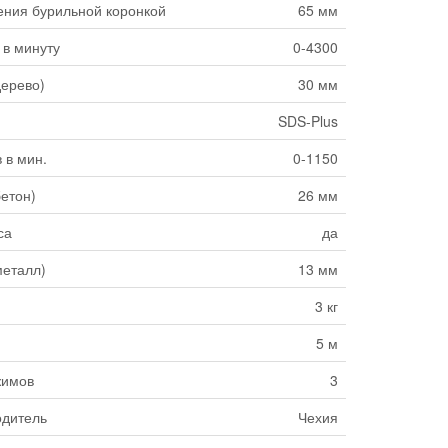
ения бурильной коронкой
65 мм
 в минуту
0-4300
дерево)
30 мм
SDS-Plus
 в мин.
0-1150
бетон)
26 мм
са
да
металл)
13 мм
3 кг
5 м
жимов
3
одитель
Чехия