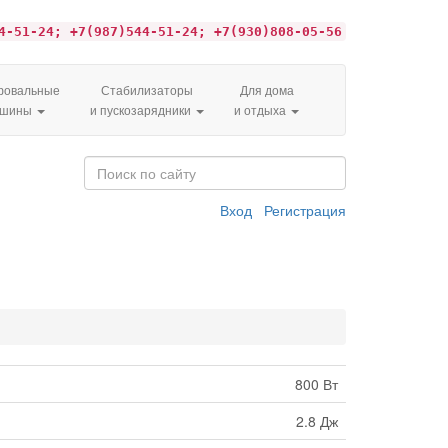
4-51-24; +7(987)544-51-24; +7(930)808-05-56
овальные
Стабилизаторы
Для дома
ашины
и пускозарядники
и отдыха
Вход
Регистрация
800 Вт
2.8 Дж