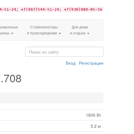
4-51-24; +7(987)544-51-24; +7(930)808-05-56
овальные
Стабилизаторы
Для дома
ашины
и пускозарядники
и отдыха
Вход
Регистрация
.708
1600 Вт
5.2 кг