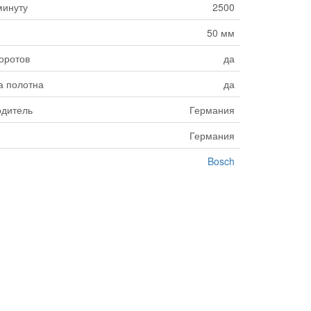
минуту
2500
50 мм
оротов
да
а полотна
да
одитель
Германия
Германия
Bosch