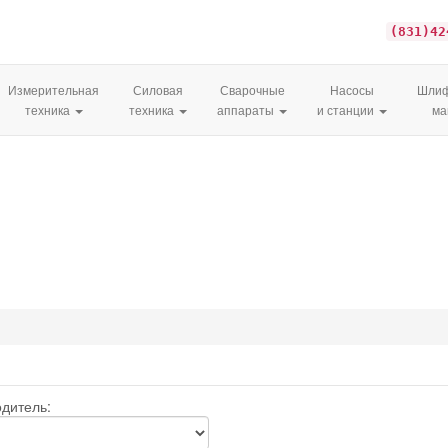
(831)42
Измерительная
Силовая
Сварочные
Насосы
Шлиф
техника
техника
аппараты
и станции
м
дитель: