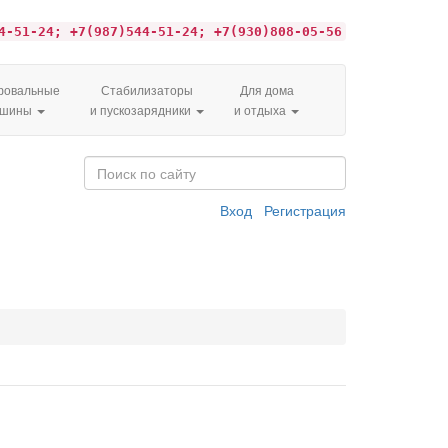
4-51-24; +7(987)544-51-24; +7(930)808-05-56
овальные
Стабилизаторы
Для дома
ашины
и пускозарядники
и отдыха
Вход
Регистрация