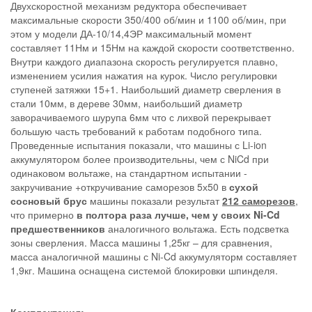
Двухскоростной механизм редуктора обеспечивает
максимальные скорости 350/400 об/мин и 1100 об/мин, при
этом у модели ДА-10/14,4ЭР максимальный момент
составляет 11Нм и 15Нм на каждой скорости соответственно.
Внутри каждого диапазона скорость регулируется плавно,
изменением усилия нажатия на курок. Число регулировки
ступеней затяжки 15+1. Наибольший диаметр сверления в
стали 10мм, в дереве 30мм, наибольший диаметр
заворачиваемого шурупа 6мм что с лихвой перекрывает
большую часть требований к работам подобного типа.
Проведенные испытания показали, что машины с Li-ion
аккумулятором более производительны, чем с NiCd при
одинаковом вольтаже, на стандартном испытании -
закручивание +откручивание саморезов 5х50 в
сухой
сосновый брус
машины показали результат
212 саморезов
,
что примерно
в полтора раза лучше, чем у своих Ni-Cd
предшественников
аналогичного вольтажа. Есть подсветка
зоны сверления. Масса машины 1,25кг – для сравнения,
масса аналогичной машины с Ni-Cd аккумуляторм составляет
1,9кг. Машина оснащена системой блокировки шпинделя.