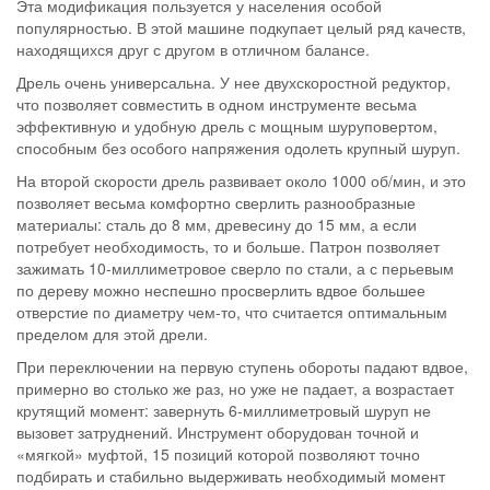
Эта модификация пользуется у населения особой
популярностью. В этой машине подкупает целый ряд качеств,
находящихся друг с другом в отличном балансе.
Дрель очень универсальна. У нее двухскоростной редуктор,
что позволяет совместить в одном инструменте весьма
эффективную и удобную дрель с мощным шуруповертом,
способным без особого напряжения одолеть крупный шуруп.
На второй скорости дрель развивает около 1000 об/мин, и это
позволяет весьма комфортно сверлить разнообразные
материалы: сталь до 8 мм, древесину до 15 мм, а если
потребует необходимость, то и больше. Патрон позволяет
зажимать 10-миллиметровое сверло по стали, а с перьевым
по дереву можно неспешно просверлить вдвое большее
отверстие по диаметру чем-то, что считается оптимальным
пределом для этой дрели.
При переключении на первую ступень обороты падают вдвое,
примерно во столько же раз, но уже не падает, а возрастает
крутящий момент: завернуть 6-миллиметровый шуруп не
вызовет затруднений. Инструмент оборудован точной и
«мягкой» муфтой, 15 позиций которой позволяют точно
подбирать и стабильно выдерживать необходимый момент