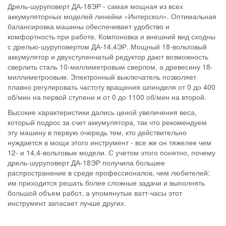
Дрель-шуруповерт ДА-18ЭР - самая мощная из всех
аккумуляторных моделей линейки «Интерскол». Оптимальная
балансировка машины обеспечивает удобство и
комфортность при работе. Компоновка и внешний вид сходны
с дрелью-шуруповертом ДА-14,4ЭР. Мощный 18-вольтовый
аккумулятор и двухступенчатый редуктор дают возможность
сверлить сталь 10-миллиметровым сверлом, а древесину 18-
миллиметроовым. Электронный выключатель позволяет
плавно регулировать частоту вращения шпинделя от 0 до 400
об/мин на первой ступени и от 0 до 1100 об/мин на второй.
Высокие характеристики дались ценой увеличения веса,
который подрос за счет аккумулятора, так что рекомендуем
эту машину в первую очередь тем, кто действительно
нуждается в мощи этого инструмент - все же он тяжелее чем
12- и 14,4-вольтовые модели. С учетом этого понятно, почему
дрель-шуруповерт ДА-18ЭР получила большее
распространение в среде профессионалов, чем любителей:
им приходится решать более сложные задачи и выполнять
большой объем работ, а упомянутые ватт-часы этот
инструмент запасает лучше других.