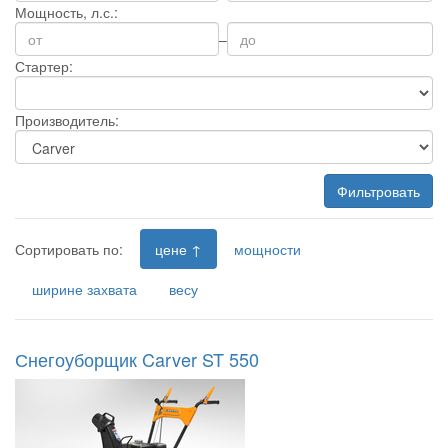
Мощность, л.с.:
–
Стартер:
Производитель:
Фильтровать
Сортировать по:
цене ↑
мощности
ширине захвата
весу
Снегоуборщик Carver ST 550