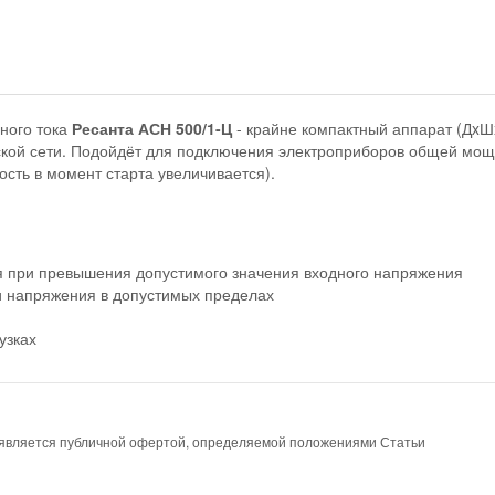
ного тока
Ресанта АСН 500/1-Ц
- крайне компактный аппарат (ДxШ
ской сети. Подойдёт для подключения электроприборов общей мо
сть в момент старта увеличивается).
я при превышения допустимого значения входного напряжения
и напряжения в допустимых пределах
узках
е является публичной офертой, определяемой положениями Статьи