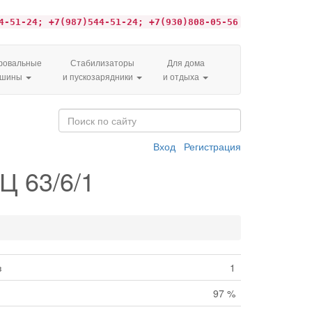
4-51-24; +7(987)544-51-24; +7(930)808-05-56
овальные
Стабилизаторы
Для дома
ашины
и пускозарядники
и отдыха
Вход
Регистрация
Ц 63/6/1
з
1
97 %