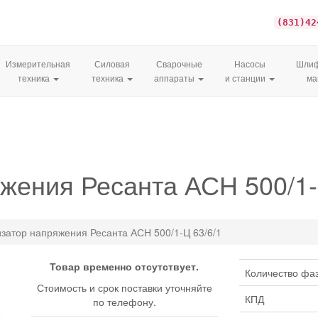
(831)42
Измерительная
Силовая
Сварочные
Насосы
Шлиф
техника
техника
аппараты
и станции
м
жения Ресанта АСН 500/1-
затор напряжения Ресанта АСН 500/1-Ц 63/6/1
Товар временно отсутствует.
Количество фа
Стоимость и срок поставки уточняйте
КПД
по телефону.