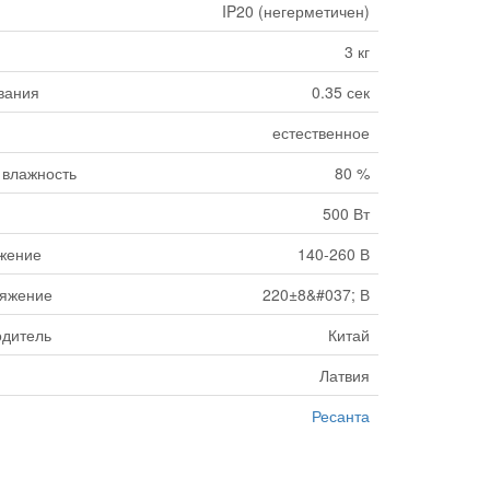
IP20 (негерметичен)
3 кг
вания
0.35 сек
естественное
 влажность
80 %
500 Вт
жение
140-260 В
яжение
220±8&#037; В
одитель
Китай
Латвия
Ресанта