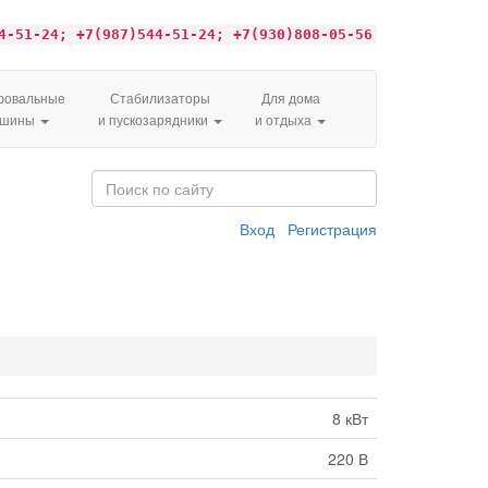
4-51-24; +7(987)544-51-24; +7(930)808-05-56
овальные
Стабилизаторы
Для дома
ашины
и пускозарядники
и отдыха
Вход
Регистрация
8 кВт
220 В