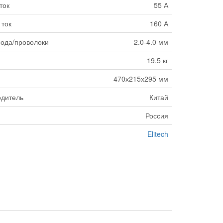
ток
55 А
 ток
160 А
рода/проволоки
2.0-4.0 мм
19.5 кг
470х215х295 мм
одитель
Китай
Россия
Elitech