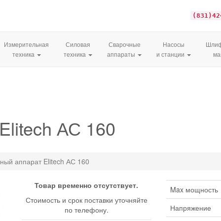
(831)42
Измерительная
Силовая
Сварочные
Насосы
Шлиф
техника
техника
аппараты
и станции
м
litech АС 160
ный аппарат Elitech АС 160
Товар временно отсутствует.
Max мощность
Стоимость и срок поставки уточняйте
Напряжение
по телефону.