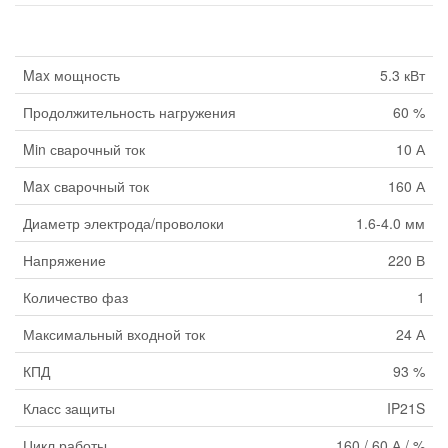
Max мощность
5.3 кВт
Продолжительность нагружения
60 %
Min сварочный ток
10 А
Max сварочный ток
160 А
Диаметр электрода/проволоки
1.6-4.0 мм
Напряжение
220 В
Количество фаз
1
Максимальный входной ток
24 А
КПД
93 %
Класс защиты
IP21S
Цикл работы
160 / 60 А / %