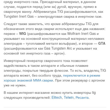
среду инертного газа. Присадочный материал, в данном
случае, подается перед (или за) дугой, вручную, прямо в
сварочную ванну. Аббревиатура TIG расшифровывается, как
Tungsten Inert Gas – электродуговая сварка в инертном газе.
Следует также заметить, что кроме аббревиатуры TIG для
обозначения этого вида сварки используют еще два названия:
первое –
WIG
(расшифровывается как Wolfram Inert Gas и
указывает на основной конструкционный материал неплавких
электродов – тугоплавкий металл вольфрам), и второе —
GTA
(расшифровывается как Gas Tungsten Arc и указывает на
основной тип инертного газа – аргон).
Инверторный генератор сварочного тока позволяет
задействовать в таком аппарате и обычные плавкие
электроды, покрытые твердым флюсом. То есть, владелец TIG
аппарата может, без особого труда,
переключится в режим
хорошо знакомой ММА сварки
. При этом резервуар с аргоном
уже не нужен.
В нашем интернет-магазине можно купить
инверторы tig
следующих производителей:
Elitech
,
Telwin
,
Ресанта
.