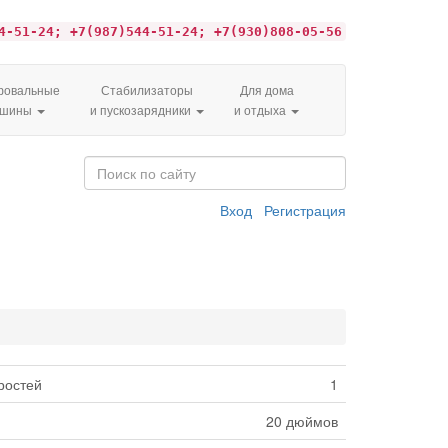
4-51-24; +7(987)544-51-24; +7(930)808-05-56
овальные
Стабилизаторы
Для дома
ашины
и пускозарядники
и отдыха
Вход
Регистрация
ростей
1
20 дюймов