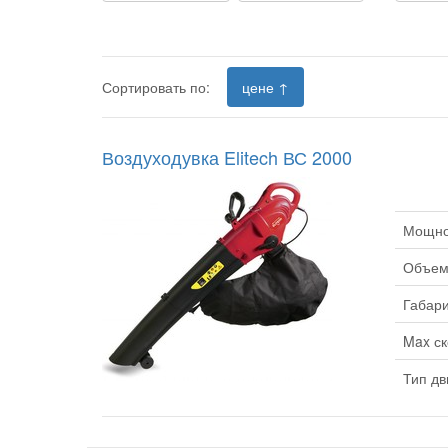
Сортировать по:
цене ↑
Воздуходувка Elitech ВС 2000
Мощнос
Объем 
Габари
Max ск
Тип дв