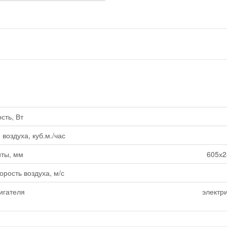
ть, Вт
воздуха, куб.м./час
ты, мм
605х2
орость воздуха, м/с
игателя
электр