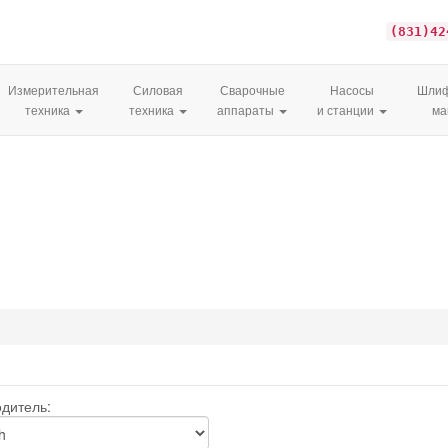
(831)42
Измерительная
Силовая
Сварочные
Насосы
Шлиф
техника
техника
аппараты
и станции
м
h
дитель: