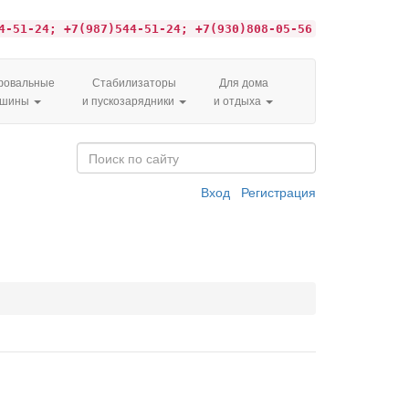
4-51-24; +7(987)544-51-24; +7(930)808-05-56
овальные
Стабилизаторы
Для дома
ашины
и пускозарядники
и отдыха
Вход
Регистрация